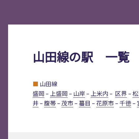
山田線の駅 一覧
■
山田線
盛岡
–
上盛岡
–
山岸
–
上米内
–
区界
–
松
井
–
腹帯
–
茂市
–
蟇目
–
花原市
–
千徳
–