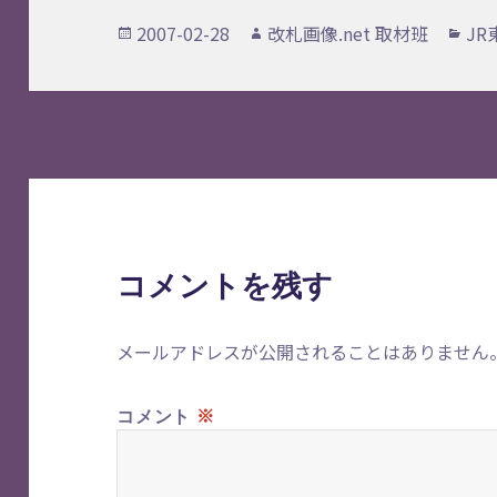
投
作
カ
2007-02-28
改札画像.net 取材班
J
稿
成
テ
日:
者
ゴ
リ
ー
コメントを残す
メールアドレスが公開されることはありません
※
コメント