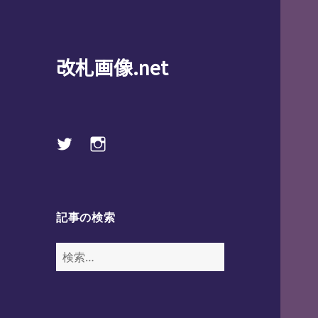
改札画像.net
Twitter
instagram
記事の検索
検
索: