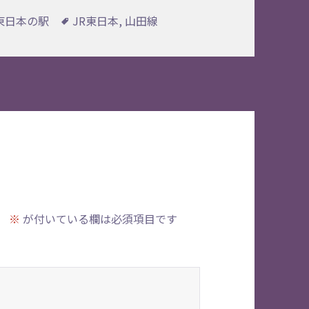
タ
R東日本の駅
JR東日本
,
山田線
グ
。
※
が付いている欄は必須項目です