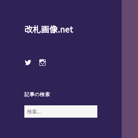
改札画像.net
Twitter
instagram
記事の検索
検
索: