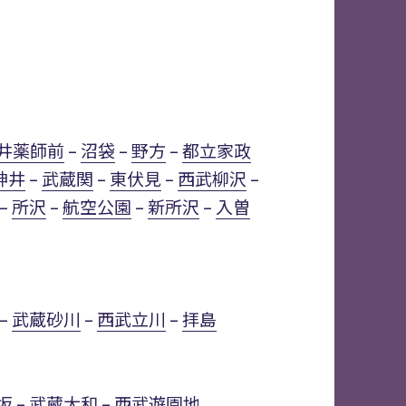
井薬師前
–
沼袋
–
野方
–
都立家政
神井
–
武蔵関
–
東伏見
–
西武柳沢
–
–
所沢
–
航空公園
–
新所沢
–
入曽
–
武蔵砂川
–
西武立川
–
拝島
坂
–
武蔵大和
–
西武遊園地