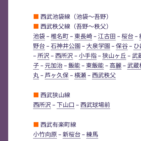
■
西武池袋線（池袋～吾野）
■
西武秩父線（吾野～秩父）
池袋
–
椎名町
–
東長崎
–
江古田
–
桜台
–
野台
–
石神井公園
–
大泉学園
–
保谷
–
ひ
–
所沢
–
西所沢
–
小手指
–
狭山ヶ丘
–
武
子
–
元加治
–
飯能
–
東飯能
–
高麗
–
武蔵
丸
–
芦ヶ久保
–
横瀬
–
西武秩父
■
西武狭山線
西所沢
–
下山口
–
西武球場前
■
西武有楽町線
小竹向原
–
新桜台
–
練馬