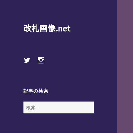
改札画像.net
Twitter
instagram
記事の検索
検
索: