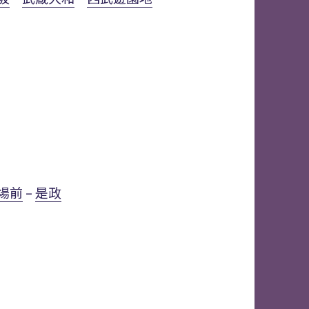
場前
–
是政