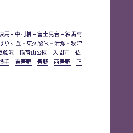
練馬
–
中村橋
–
富士見台
–
練馬高
ばりヶ丘
–
東久留米
–
清瀬
–
秋津
蔵藤沢
–
稲荷山公園
–
入間市
–
仏
横手
–
東吾野
–
吾野
–
西吾野
–
正