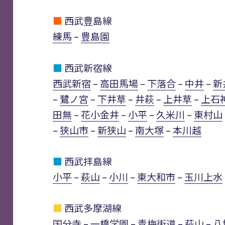
■
西武豊島線
練馬
–
豊島園
■
西武新宿線
西武新宿
–
高田馬場
–
下落合
–
中井
–
新
–
鷺ノ宮
–
下井草
–
井萩
–
上井草
–
上石
田無
–
花小金井
–
小平
–
久米川
–
東村山
–
狭山市
–
新狭山
–
南大塚
–
本川越
■
西武拝島線
小平
–
萩山
–
小川
–
東大和市
–
玉川上水
■
西武多摩湖線
国分寺
–
一橋学園
–
青梅街道
–
萩山
–
八