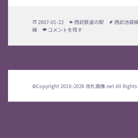
投
カ
タ
2007-01-22
西武鉄道の駅
西武池袋
稿
テ
グ
西武鉄道の駅 一覧 に
線
コメントを残す
日:
ゴ
リ
ー
©Copyright 2010-2026
改札画像.net
All Rights