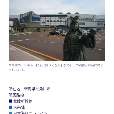
糸魚川のシンボル「奴奈川姫（ぬながわひめ）」の銅像が駅前に建立
されている。
—————————————
所在地：新潟県糸魚川市
所属路線
■
北陸新幹線
■
大糸線
■
日本海ひすいライン