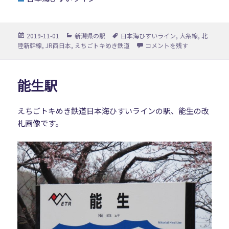
投
カ
タ
2019-11-01
新潟県の駅
日本海ひすいライン
,
大糸線
,
北
稿
テ
グ
糸魚川駅 に
陸新幹線
,
JR西日本
,
えちごトキめき鉄道
コメントを残す
日:
ゴ
リ
ー
能生駅
えちごトキめき鉄道日本海ひすいラインの駅、能生の改
札画像です。