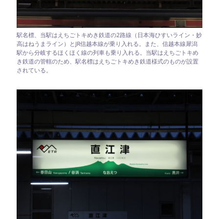
駅名標、当駅はえちごトキめき鉄道の2路線（日本海ひすいライン・妙
高はねうまライン）とJR信越本線が乗り入れる。また、信越本線犀潟
駅から分岐するほくほく線の列車も乗り入れる。当駅はえちごトキめ
き鉄道の管轄のため、駅名標はえちごトキめき鉄道様式のものが設置
されている。