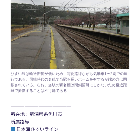
ひすい線は輸送密度が低いため、電化路線ながら気動車1〜2両での運
行である。国鉄時代の名残で当駅も長いホームを有するが端の方は閉
鎖されている。なお、当駅の駅名標は閉鎖箇所にしかないため至近距
離で撮影することは不可能である
—————————————
所在地：新潟県糸魚川市
所属路線
■
日本海ひすいライン