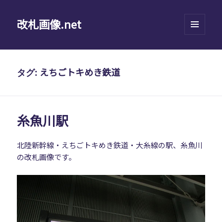
改札画像.net
メニュ
ーとウ
ィジェ
ット
えちごトキめき鉄道
タグ:
糸魚川駅
北陸新幹線・えちごトキめき鉄道・大糸線の駅、糸魚川
の改札画像です。