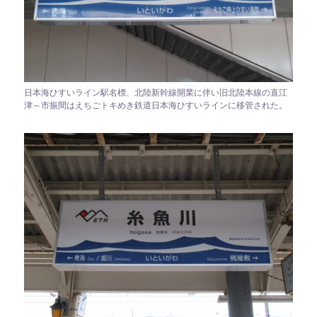
日本海ひすいライン駅名標、北陸新幹線開業に伴い旧北陸本線の直江
津～市振間はえちごトキめき鉄道日本海ひすいラインに移管された。