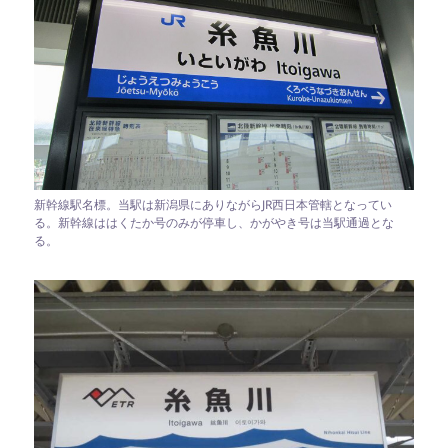
新幹線駅名標。当駅は新潟県にありながらJR西日本管轄となってい
る。新幹線ははくたか号のみが停車し、かがやき号は当駅通過とな
る。