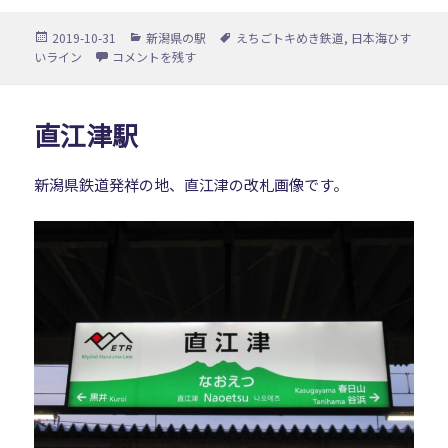
投
カ
タ
2019-10-31
新潟県の駅
えちごトキめき鉄道
,
日本海ひす
稿
テ
グ
能生駅 に
いライン
コメントを残す
日:
ゴ
リ
ー
直江津駅
新潟県鉄道発祥の地、直江津の改札画像です。