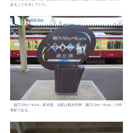
あることを示していた。
「越乃 Shu＊Kura」駅名標、当駅は観光列車「越乃 Shu＊Kura」の停
車駅である。