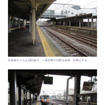
在来線ホームは2面3線で、一部列車が当駅を始発・終着とする。