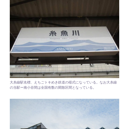
大糸線駅名標、えちごトキめき鉄道の様式になっている。なお大糸線
の当駅ー南小谷間は全国有数の閑散区間となっている。