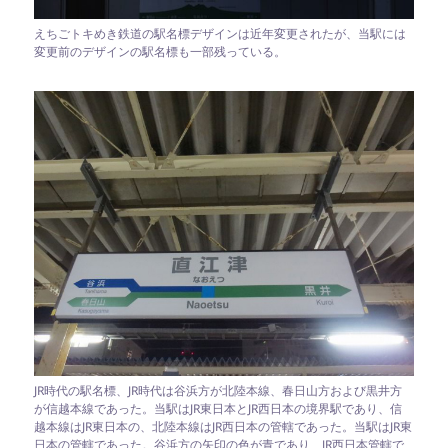
えちごトキめき鉄道の駅名標デザインは近年変更されたが、当駅には
変更前のデザインの駅名標も一部残っている。
JR時代の駅名標、JR時代は谷浜方が北陸本線、春日山方および黒井方
が信越本線であった。当駅はJR東日本とJR西日本の境界駅であり、信
越本線はJR東日本の、北陸本線はJR西日本の管轄であった。当駅はJR東
日本の管轄であった。谷浜方の矢印の色が青であり、JR西日本管轄で