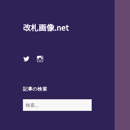
改札画像.net
Twitter
instagram
記事の検索
検
索: