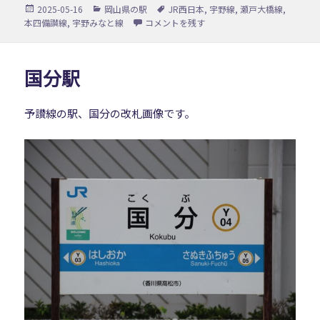
投
カ
タ
2025-05-16
岡山県の駅
JR西日本
,
宇野線
,
瀬戸大橋線
,
稿
テ
グ
備前西市駅 に
本四備讃線
,
宇野みなと線
コメントを残す
日:
ゴ
リ
ー
国分駅
予讃線の駅、国分の改札画像です。