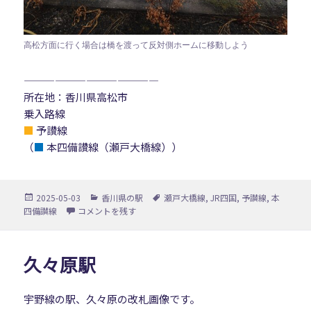
高松方面に行く場合は橋を渡って反対側ホームに移動しよう
—————————————
所在地：香川県高松市
乗入路線
■
予讃線
（
■
本四備讃線（瀬戸大橋線））
投
カ
タ
2025-05-03
香川県の駅
瀬戸大橋線
,
JR四国
,
予讃線
,
本
稿
テ
グ
国分駅 に
四備讃線
コメントを残す
日:
ゴ
リ
ー
久々原駅
宇野線の駅、久々原の改札画像です。