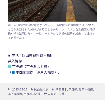
ホームは相対式2面2線となっている。当駅付近の複線化に伴い2番の
りばが新設された経緯があることもあり、ホーム同士を直接繋ぐ跨線
橋や構内踏切は無く、一旦ホームを出て駅横の踏切を経由して連絡す
る必要がある
—————————————
所在地：岡山県都窪郡早島町
乗入路線
■
宇野線（宇野みなと線）
（
■
本四備讃線（瀬戸大橋線））
投
カ
タ
2025-04-25
岡山県の駅
JR西日本
,
宇野線
,
瀬戸大橋線
,
稿
テ
グ
久々原駅 に
本四備讃線
,
宇野みなと線
コメントを残す
日:
ゴ
リ