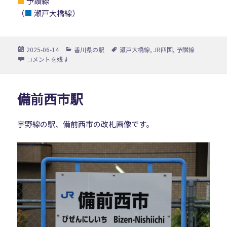
■
予讃線
（
■
瀬戸大橋線）
投
カ
タ
2025-06-14
香川県の駅
瀬戸大橋線
,
JR四国
,
予讃線
稿
テ
グ
鴨川駅 に
コメントを残す
日:
ゴ
リ
ー
備前西市駅
宇野線の駅、備前西市の改札画像です。