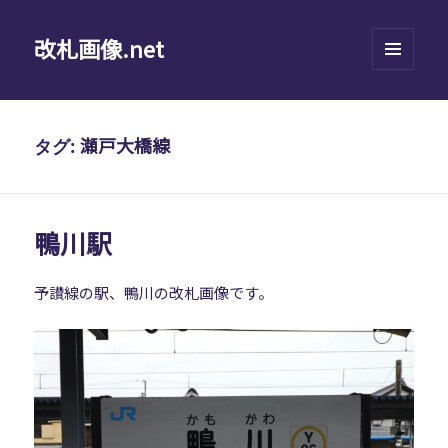
改札画像.net
メニュ
ーとウ
ィジェ
ット
瀬戸大橋線
タグ:
鴨川駅
予讃線の駅、鴨川の改札画像です。