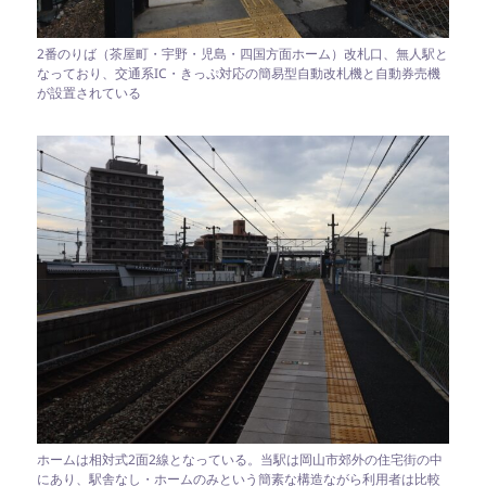
2番のりば（茶屋町・宇野・児島・四国方面ホーム）改札口、無人駅と
なっており、交通系IC・きっぷ対応の簡易型自動改札機と自動券売機
が設置されている
ホームは相対式2面2線となっている。当駅は岡山市郊外の住宅街の中
にあり、駅舎なし・ホームのみという簡素な構造ながら利用者は比較