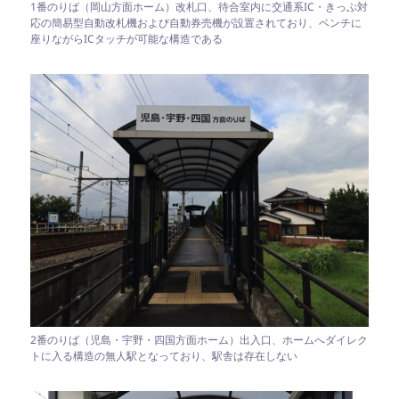
1番のりば（岡山方面ホーム）改札口、待合室内に交通系IC・きっぷ対
応の簡易型自動改札機および自動券売機が設置されており、ベンチに
座りながらICタッチが可能な構造である
2番のりば（児島・宇野・四国方面ホーム）出入口、ホームへダイレク
トに入る構造の無人駅となっており、駅舎は存在しない