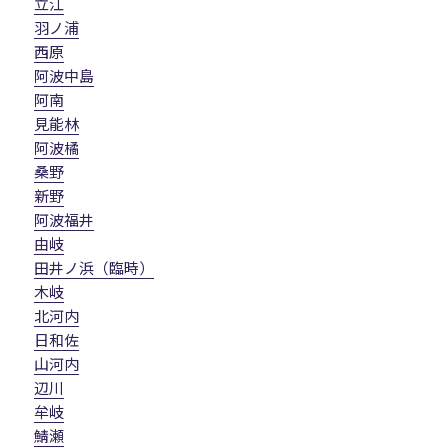
立江
羽ノ浦
西原
阿波中島
阿南
見能林
阿波橘
桑野
新野
阿波福井
由岐
田井ノ浜（臨時）
木岐
北河内
日和佐
山河内
辺川
牟岐
鯖瀬