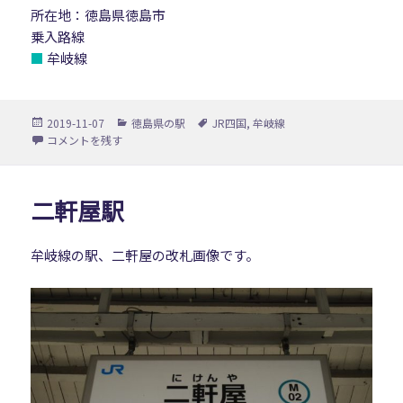
所在地：徳島県徳島市
乗入路線
■
牟岐線
投
カ
タ
2019-11-07
徳島県の駅
JR四国
,
牟岐線
稿
テ
グ
文化の森駅 に
コメントを残す
日:
ゴ
リ
ー
二軒屋駅
牟岐線の駅、二軒屋の改札画像です。