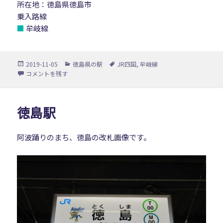
所在地：徳島県徳島市
乗入路線
■
牟岐線
投
カ
タ
2019-11-05
徳島県の駅
JR四国
,
牟岐線
稿
テ
グ
阿波富田駅 に
コメントを残す
日:
ゴ
リ
ー
徳島駅
阿波踊りのまち、徳島の改札画像です。