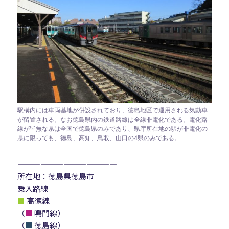
駅構内には車両基地が併設されており、徳島地区で運用される気動車
が留置される。なお徳島県内の鉄道路線は全線非電化である。電化路
線が皆無な県は全国で徳島県のみであり、県庁所在地の駅が非電化の
県に限っても、徳島、高知、鳥取、山口の4県のみである。
—————————————
所在地：徳島県徳島市
乗入路線
■
高徳線
（
■
鳴門線）
（
■
徳島線）