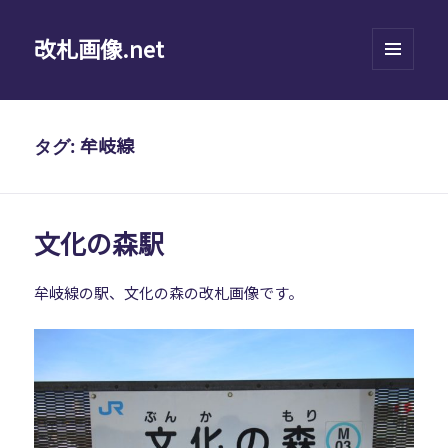
改札画像.net
メニュ
ーとウ
ィジェ
ット
牟岐線
タグ:
文化の森駅
牟岐線の駅、文化の森の改札画像です。