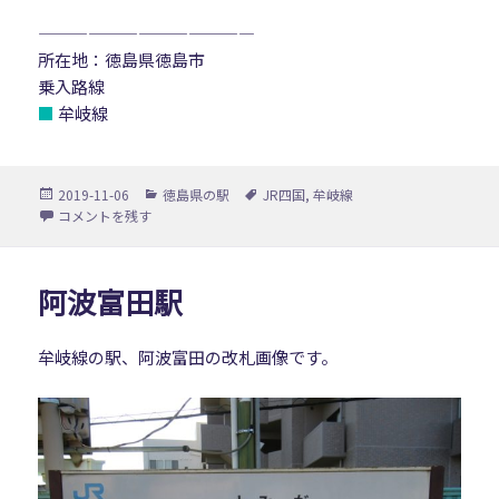
—————————————
所在地：徳島県徳島市
乗入路線
■
牟岐線
投
カ
タ
2019-11-06
徳島県の駅
JR四国
,
牟岐線
稿
テ
グ
二軒屋駅 に
コメントを残す
日:
ゴ
リ
ー
阿波富田駅
牟岐線の駅、阿波富田の改札画像です。