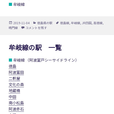
■
牟岐線
投
カ
タ
2019-11-04
徳島県の駅
徳島線
,
牟岐線
,
JR四国
,
高徳線
,
稿
テ
グ
徳島駅 に
鳴門線
コメントを残す
日:
ゴ
リ
ー
牟岐線の駅 一覧
■
牟岐線 （阿波室戸シーサイドライン）
徳島
阿波富田
二軒屋
文化の森
地蔵橋
中田
南小松島
阿波赤石