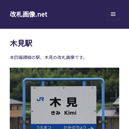
改札画像.net
メニュ
ーとウ
ィジェ
ット
木見駅
本四備讃線の駅、木見の改札画像です。