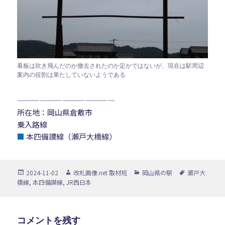
看板は吹き飛んだのか撤去されたのか定かではないが、現在は駅周辺
案内の役割は果たしていないようである
—————————————
所在地：岡山県倉敷市
乗入路線
■
本四備讃線（瀬戸大橋線）
投
作
カ
タ
2024-11-02
改札画像.net 取材班
岡山県の駅
瀬戸大
稿
成
テ
グ
橋線
,
本四備讃線
,
JR西日本
日:
者
ゴ
リ
ー
コメントを残す