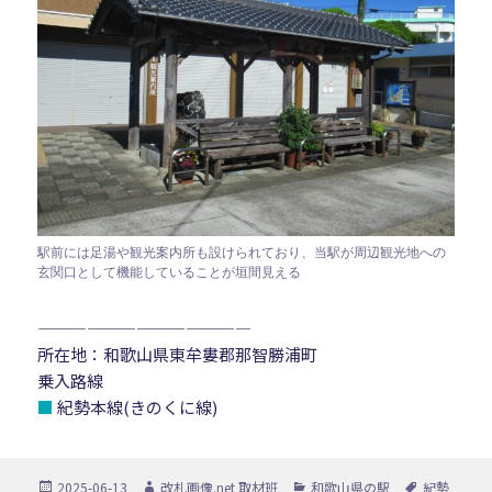
駅前には足湯や観光案内所も設けられており、当駅が周辺観光地への
玄関口として機能していることが垣間見える
—————————————
所在地：和歌山県東牟婁郡那智勝浦町
乗入路線
■
紀勢本線(きのくに線)
投
作
カ
タ
2025-06-13
改札画像.net 取材班
和歌山県の駅
紀勢