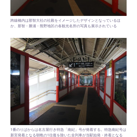
跨線橋内は那智大社の社殿をイメージしたデザインとなっているほ
か、那智・勝浦・熊野地区の各観光名所の写真も展示されている
1番のりばからは名古屋行き特急「南紀」号が発着する。特急南紀号は
新宮発着となる朝晩の1往復を除いた全列車が当駅始発・終着となる