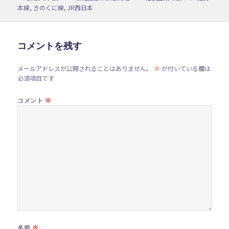
稿
成
テ
グ
本線
,
きのくに線
,
JR西日本
日:
者
ゴ
リ
ー
コメントを残す
メールアドレスが公開されることはありません。
※
が付いている欄は
必須項目です
※
コメント
※
名前