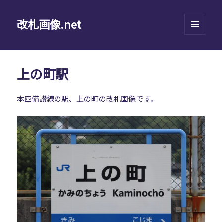
改札画像.net
メニュ
ーとウ
ィジェ
ット
上の町駅
本四備讃線の駅、上の町の改札画像です。