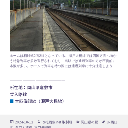
ホームは相対式2面2線となっている。瀬戸大橋線では四国方面へ向か
う特急列車が多数運行されており、当駅では通過列車の方が圧倒的に
本数が多い。ホームで列車を待つ際には通過列車に十分注意しよう
—————————————
所在地：岡山県倉敷市
乗入路線
■
本四備讃線（瀬戸大橋線）
投
作
カ
タ
2024-10-12
改札画像.net 取材班
岡山県の駅
JR西日
稿
成
テ
グ
本
,
瀬戸大橋線
,
本四備讃線