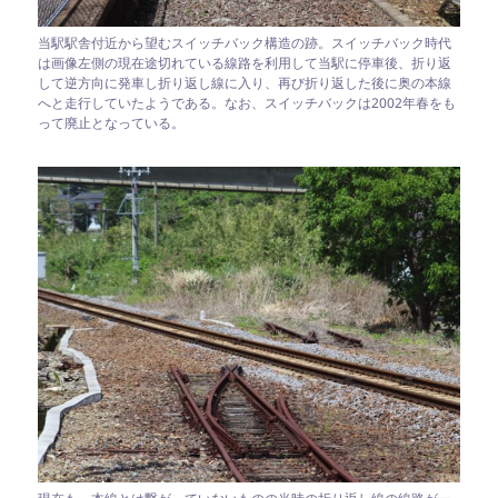
当駅駅舎付近から望むスイッチバック構造の跡。スイッチバック時代
は画像左側の現在途切れている線路を利用して当駅に停車後、折り返
して逆方向に発車し折り返し線に入り、再び折り返した後に奥の本線
へと走行していたようである。なお、スイッチバックは2002年春をも
って廃止となっている。