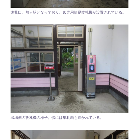
改札口。無人駅となっており、IC専用簡易改札機が設置されている。
出場側の改札機の様子。傍には集札箱も置かれている。