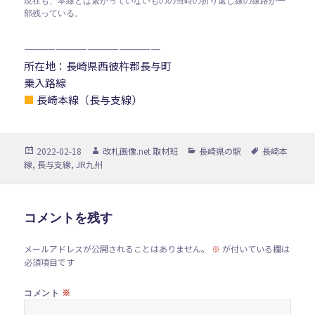
現在も、本線とは繋がっていないものの当時の折り返し線の線路が一
部残っている。
—————————————
所在地：長崎県西彼杵郡長与町
乗入路線
■
長崎本線（長与支線）
投
作
カ
タ
2022-02-18
改札画像.net 取材班
長崎県の駅
長崎本
稿
成
テ
グ
線
,
長与支線
,
JR九州
日:
者
ゴ
リ
ー
コメントを残す
メールアドレスが公開されることはありません。
※
が付いている欄は
必須項目です
※
コメント