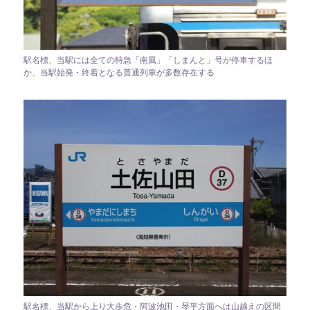
駅名標、当駅には全ての特急「南風」「しまんと」号が停車するほ
か、当駅始発・終着となる普通列車が多数存在する
駅名標、当駅から上り大歩危・阿波池田・琴平方面へは山越えの区間