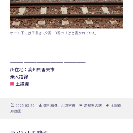
ホーム下には手書きで2番・3番のりばと書かれていた
—————————————————
所在地：高知県香美市
乗入路線
■
土讃線
投
作
カ
タ
2025-03-20
改札画像.net 取材班
高知県の駅
土讃線
,
稿
成
テ
グ
JR四国
日:
者
ゴ
リ
ー