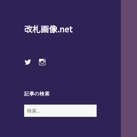
改札画像.net
Twitter
instagram
記事の検索
検
索: