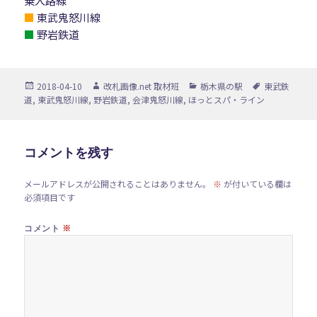
乗入路線
■
東武鬼怒川線
■
野岩鉄道
投
作
カ
タ
2018-04-10
改札画像.net 取材班
栃木県の駅
東武鉄
稿
成
テ
グ
道
,
東武鬼怒川線
,
野岩鉄道
,
会津鬼怒川線
,
ほっとスパ・ライン
日:
者
ゴ
リ
ー
コメントを残す
メールアドレスが公開されることはありません。
※
が付いている欄は
必須項目です
※
コメント