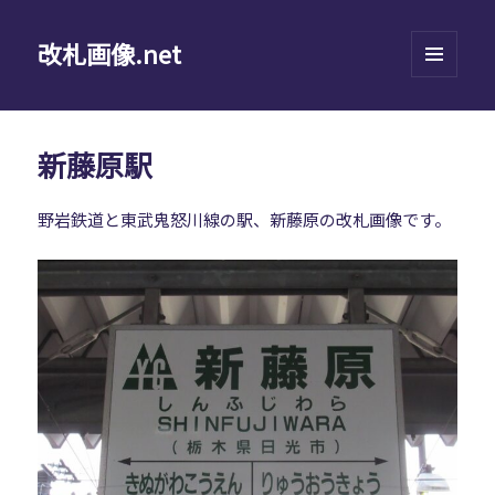
改札画像.net
メニュ
ーとウ
ィジェ
ット
新藤原駅
野岩鉄道と東武鬼怒川線の駅、新藤原の改札画像です。