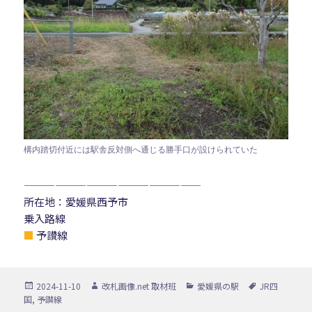
構内踏切付近には駅舎反対側へ通じる勝手口が設けられていた
—————————————————
所在地：愛媛県西予市
乗入路線
■
予讃線
投
作
カ
タ
2024-11-10
改札画像.net 取材班
愛媛県の駅
JR四
稿
成
テ
グ
国
,
予讃線
日:
者
ゴ