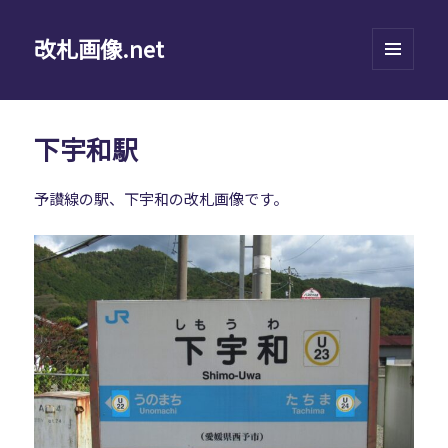
改札画像.net
メニュ
ーとウ
ィジェ
ット
下宇和駅
予讃線の駅、下宇和の改札画像です。