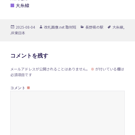
■
大糸線
投
作
カ
タ
2025-08-04
改札画像.net 取材班
長野県の駅
大糸線
,
稿
成
テ
グ
JR東日本
日:
者
ゴ
リ
ー
コメントを残す
メールアドレスが公開されることはありません。
※
が付いている欄は
必須項目です
※
コメント