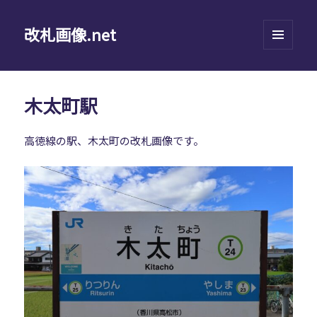
改札画像.net
メニュ
ーとウ
ィジェ
ット
木太町駅
高徳線の駅、木太町の改札画像です。