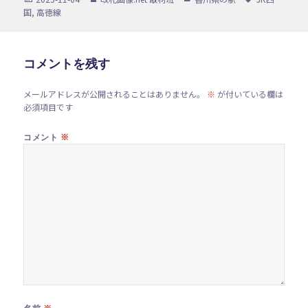
稿
成
テ
グ
国
,
高徳線
日:
者
ゴ
リ
ー
コメントを残す
メールアドレスが公開されることはありません。
※
が付いている欄は
必須項目です
※
コメント
※