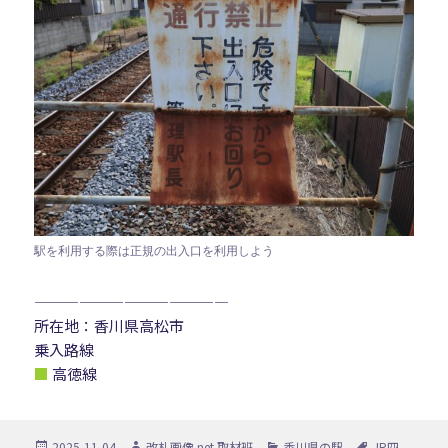
駅を利用する際は正規の出入口を利用しよう
—————————————
所在地：香川県高松市
乗入路線
■
高徳線
投
作
カ
タ
2025-11-04
改札画像.net 取材班
香川県の駅
JR四