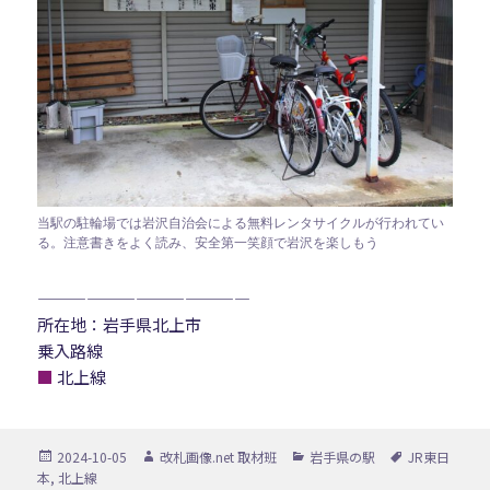
当駅の駐輪場では岩沢自治会による無料レンタサイクルが行われてい
る。注意書きをよく読み、安全第一笑顔で岩沢を楽しもう
—————————————
所在地：岩手県北上市
乗入路線
■
北上線
投
作
カ
タ
2024-10-05
改札画像.net 取材班
岩手県の駅
JR東日
稿
成
テ
グ
本
,
北上線