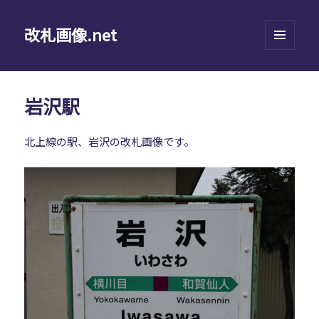
改札画像.net
メニュ
ーとウ
ィジェ
ット
岩沢駅
北上線の駅、岩沢の改札画像です。