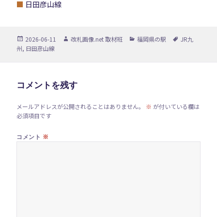
■
日田彦山線
投
作
カ
タ
2026-06-11
改札画像.net 取材班
福岡県の駅
JR九
稿
成
テ
グ
州
,
日田彦山線
日:
者
ゴ
リ
ー
コメントを残す
メールアドレスが公開されることはありません。
※
が付いている欄は
必須項目です
※
コメント