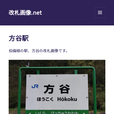
改札画像.net
メニュ
ーとウ
ィジェ
ット
方谷駅
伯備線の駅、方谷の改札画像です。