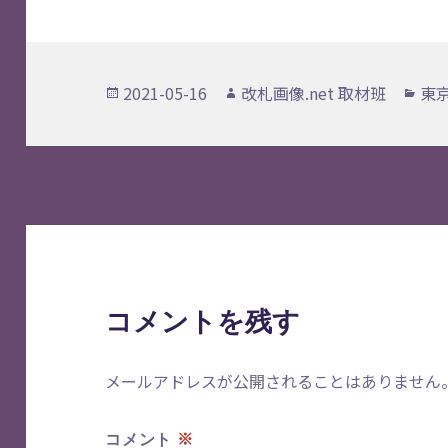
投
作
カ
2021-05-16
改札画像.net 取材班
東
稿
成
テ
日:
者
ゴ
リ
ー
コメントを残す
メールアドレスが公開されることはありません
※
コメント