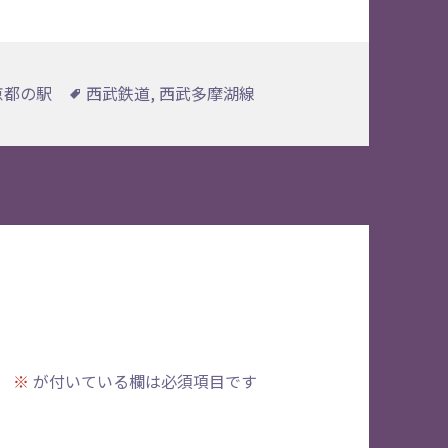
タ
京都の駅
西武鉄道
,
西武多摩湖線
グ
。
※
が付いている欄は必須項目です