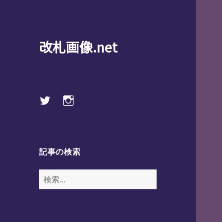
改札画像.net
Twitter
instagram
記事の検索
検
索: