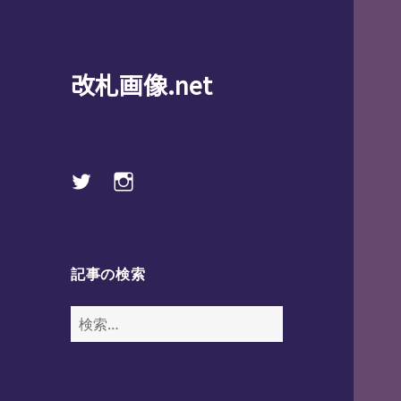
改札画像.net
Twitter
instagram
記事の検索
検
索: