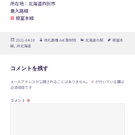
所在地：北海道芦別市
乗入路線
■
根室本線
投
作
カ
タ
2021-04-10
改札画像.net 取材班
北海道の駅
根室本
稿
成
テ
グ
線
,
JR北海道
日:
者
ゴ
リ
ー
コメントを残す
メールアドレスが公開されることはありません。
※
が付いている欄は
必須項目です
※
コメント