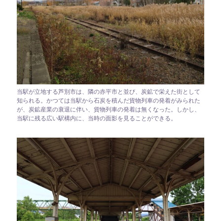
当駅が立地する芦別市は、隣の赤平市と並び、炭鉱で栄えた街として
知られる。かつては当駅から石炭を積んだ貨物列車の発着がみられた
が、炭鉱産業の衰退に伴い、貨物列車の発着は無くなった。しかし、
当駅に残る広い駅構内に、当時の面影を見ることができる。