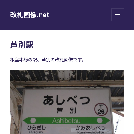
改札画像.net
メニュ
ーとウ
ィジェ
ット
芦別駅
根室本線の駅、芦別の改札画像です。