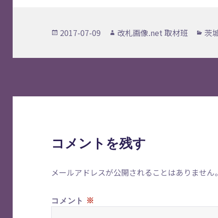
投
作
カ
2017-07-09
改札画像.net 取材班
茨
稿
成
テ
日:
者
ゴ
リ
ー
コメントを残す
メールアドレスが公開されることはありません
※
コメント