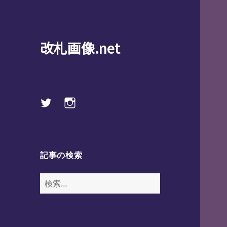
改札画像.net
Twitter
instagram
記事の検索
検
索: