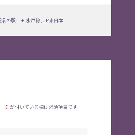
タ
城県の駅
水戸線
,
JR東日本
グ
。
※
が付いている欄は必須項目です