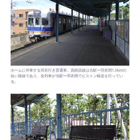
ホームに停車する羽衣行き普通車。高師浜線は当駅ー羽衣間1.5kmの
短い路線であり、全列車が当駅ー羽衣間でピストン輸送を行ってい
る。