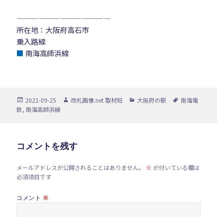
—————————————
所在地：大阪府高石市
乗入路線
■
南海高師浜線
投
作
カ
タ
2021-09-25
改札画像.net 取材班
大阪府の駅
南海電
稿
成
テ
グ
鉄
,
南海高師浜線
日:
者
ゴ
リ
ー
コメントを残す
メールアドレスが公開されることはありません。
※
が付いている欄は
必須項目です
※
コメント