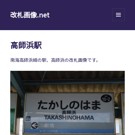
改札画像.net
メニュ
ーとウ
ィジェ
ット
高師浜駅
南海高師浜線の駅、高師浜の改札画像です。