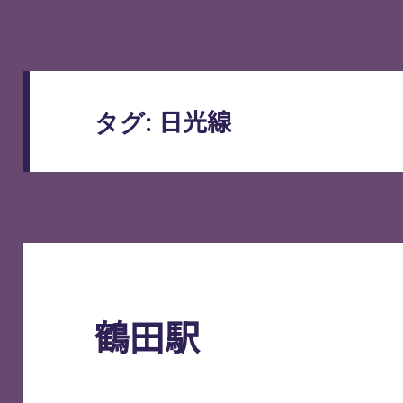
日光線
タグ:
鶴田駅