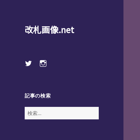
改札画像.net
Twitter
instagram
記事の検索
検
索: