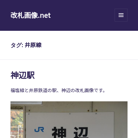
改札画像.net
メニュ
ーとウ
ィジェ
ット
井原線
タグ:
神辺駅
福塩線と井原鉄道の駅、神辺の改札画像です。