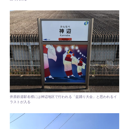
井原鉄道駅名標には神辺地区で行われる「盆踊り大会」と思われるイ
ラストが入る