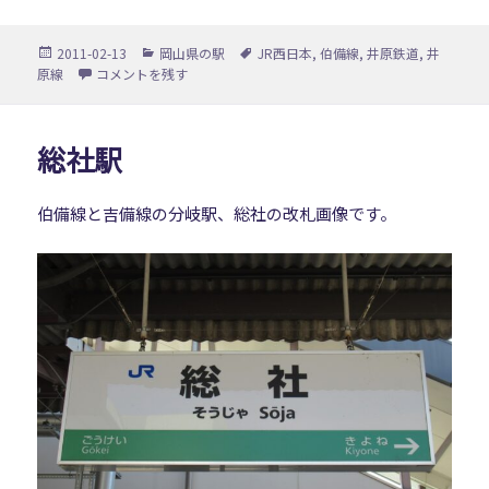
投
カ
タ
2011-02-13
岡山県の駅
JR西日本
,
伯備線
,
井原鉄道
,
井
稿
テ
グ
清音駅 に
原線
コメントを残す
日:
ゴ
リ
ー
総社駅
伯備線と吉備線の分岐駅、総社の改札画像です。