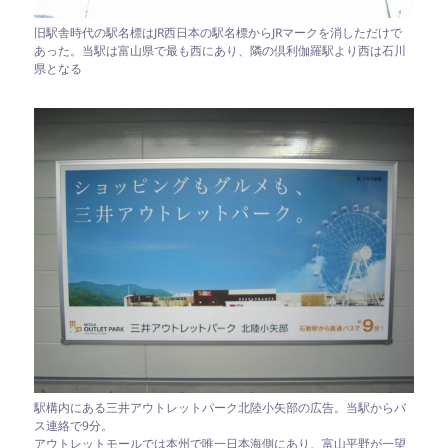
旧駅舎時代の駅名標はJR西日本の駅名標からJRマークを消しただけで
あった。当駅は富山県で最も西にあり、隣の倶利伽羅駅より西は石川
県となる
駅構内にある三井アウトレットパーク北陸小矢部の広告。当駅からバ
ス連絡で9分。
アウトレットモールでは本州で唯一日本海側にあり、富山平野が一望