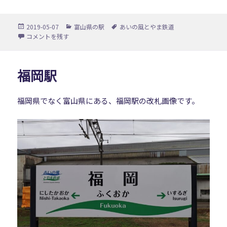
投
カ
タ
2019-05-07
富山県の駅
あいの風とやま鉄道
稿
テ
グ
石動駅 に
コメントを残す
日:
ゴ
リ
ー
福岡駅
福岡県でなく富山県にある、福岡駅の改札画像です。