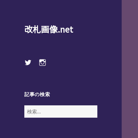
改札画像.net
Twitter
instagram
記事の検索
検
索: