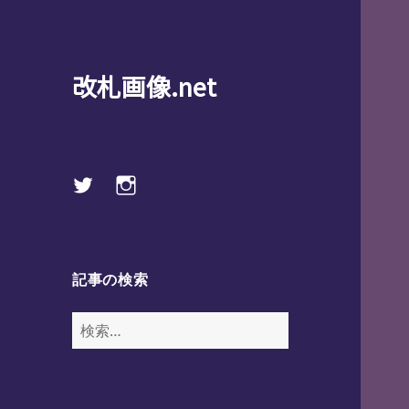
改札画像.net
Twitter
instagram
記事の検索
検
索: