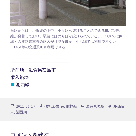
当駅からは、小浜線の上中・小浜駅へ抜けることのできるJRバス若江
線が発着しており、駅前にはのりばが設けられている。JRバスではJR
線との連絡乗車券の購入が可能なほか、小浜線では利用できない
ICOCA等の交通系ICも利用できる。
—————————————
所在地：滋賀県高島市
乗入路線
■
湖西線
投
作
カ
タ
2011-05-17
改札画像.net 取材班
滋賀県の駅
JR西日
稿
成
テ
グ
本
,
湖西線
日:
者
ゴ
リ
ー
コメントを残す