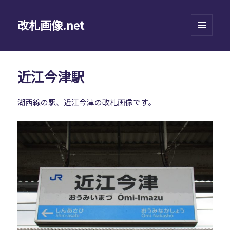
改札画像.net
メニュ
ーとウ
ィジェ
ット
近江今津駅
湖西線の駅、近江今津の改札画像です。