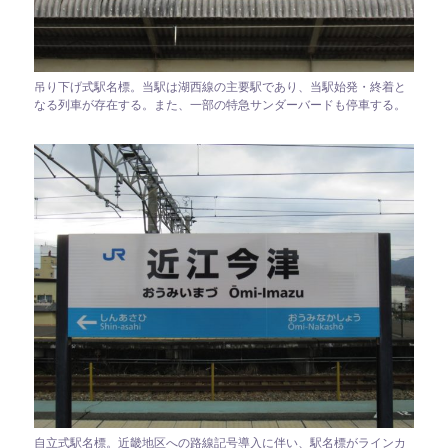
吊り下げ式駅名標。当駅は湖西線の主要駅であり、当駅始発・終着と
なる列車が存在する。また、一部の特急サンダーバードも停車する。
自立式駅名標。近畿地区への路線記号導入に伴い、駅名標がラインカ