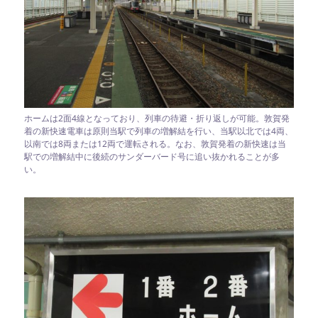
ホームは2面4線となっており、列車の待避・折り返しが可能。敦賀発
着の新快速電車は原則当駅で列車の増解結を行い、当駅以北では4両、
以南では8両または12両で運転される。なお、敦賀発着の新快速は当
駅での増解結中に後続のサンダーバード号に追い抜かれることが多
い。