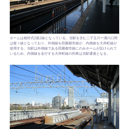
ホームは相対式2面2線となっている。当駅を含む二子玉川ー溝の口間
は複々線となっており、外側線を田園都市線が、内側線を大井町線が
使用する。当駅は外側線である田園都市線にのみホームが設けられて
いるため、内側線を走行する大井町線の列車は当駅通過となる。