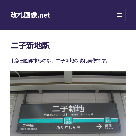
改札画像.net
メニュ
ーとウ
ィジェ
ット
二子新地駅
東急田園都市線の駅、二子新地の改札画像です。