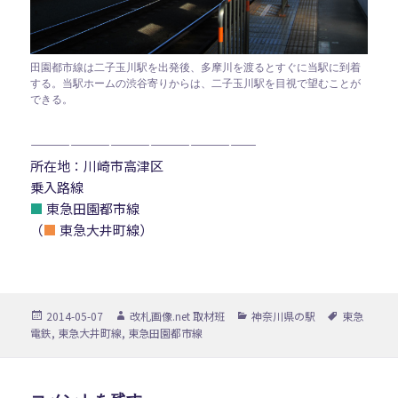
田園都市線は二子玉川駅を出発後、多摩川を渡るとすぐに当駅に到着
する。当駅ホームの渋谷寄りからは、二子玉川駅を目視で望むことが
できる。
—————————————————
所在地：川崎市高津区
乗入路線
■
東急田園都市線
（
■
東急大井町線）
投
作
カ
タ
2014-05-07
改札画像.net 取材班
神奈川県の駅
東急
稿
成
テ
グ
電鉄
,
東急大井町線
,
東急田園都市線
日:
者
ゴ
リ
ー