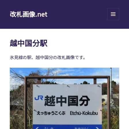
改札画像.net
メニュ
ーとウ
ィジェ
ット
越中国分駅
氷見線の駅、越中国分の改札画像です。