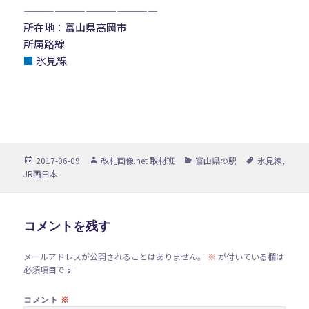
—————————————
所在地：富山県高岡市
所属路線
■
氷見線
投
作
カ
タ
2017-06-09
改札画像.net 取材班
富山県の駅
氷見線
,
稿
成
テ
グ
JR西日本
日:
者
ゴ
リ
ー
コメントを残す
メールアドレスが公開されることはありません。
※
が付いている欄は
必須項目です
※
コメント