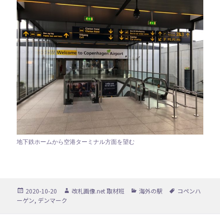
地下鉄ホームから空港ターミナル方面を望む
投
作
カ
タ
2020-10-20
改札画像.net 取材班
海外の駅
コペンハ
稿
成
テ
グ
ーゲン
,
デンマーク
日:
者
ゴ
リ