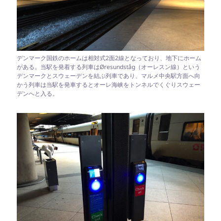
デンマーク国鉄のホームは相対式2面2線となっており、地下にホーム
がある。当駅を発着する列車はØresundståg（オーレスン線）という
デンマークとスウェーデンを結ぶ列車であり、マルメ中央駅方面へ向
かう列車は当駅を発車するとオーレ海峡をトンネルでくぐりスウェー
デンへと入る。