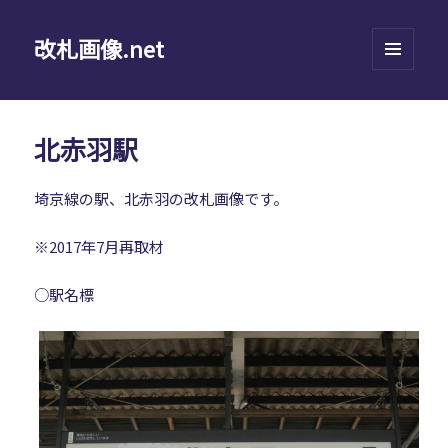
改札画像.net
メニュ
ーとウ
ィジェ
ット
北赤羽駅
埼京線の駅、北赤羽の改札画像です。
※2017年7月再取材
○駅名標