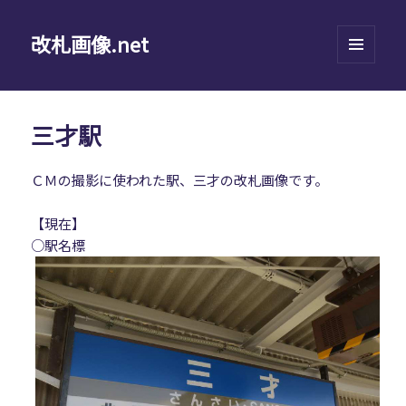
改札画像.net
メニュ
ーとウ
ィジェ
ット
三才駅
ＣＭの撮影に使われた駅、三才の改札画像です。
【現在】
○駅名標