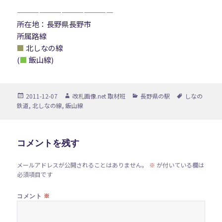
—————————————
所在地：長野県長野市
所属路線
■
北しなの線
(
■
飯山線)
投
作
カ
タ
2011-12-07
改札画像.net 取材班
長野県の駅
しなの
稿
成
テ
グ
鉄道
,
北しなの線
,
飯山線
日:
者
ゴ
リ
ー
コメントを残す
メールアドレスが公開されることはありません。
※
が付いている欄は
必須項目です
※
コメント