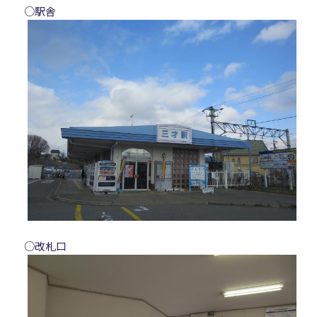
○駅舎
○改札口