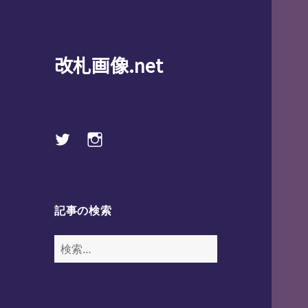
改札画像.net
Twitter
instagram
記事の検索
検
索: