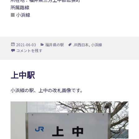
所属路線
■
小浜線
投
カ
タ
2021-06-03
福井県の駅
JR西日本
,
小浜線
稿
テ
グ
若狭有田駅 に
コメントを残す
日:
ゴ
リ
ー
上中駅
小浜線の駅、上中の改札画像です。