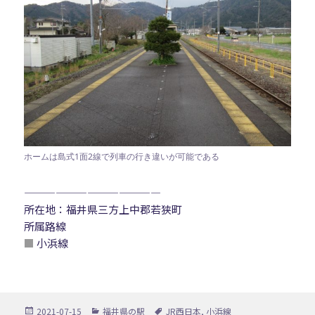
ホームは島式1面2線で列車の行き違いが可能である
—————————————
所在地：福井県三方上中郡若狭町
所属路線
■
小浜線
投
カ
タ
2021-07-15
福井県の駅
JR西日本
,
小浜線