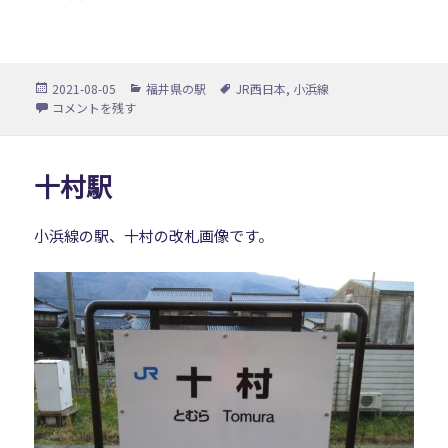
投
カ
タ
2021-08-05
福井県の駅
JR西日本
,
小浜線
稿
テ
グ
藤井駅 に
コメントを残す
日:
ゴ
リ
ー
十村駅
小浜線の駅、十村の改札画像です。