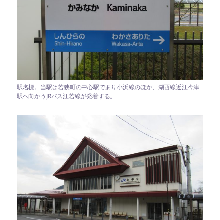
駅名標。当駅は若狭町の中心駅であり小浜線のほか、湖西線近江今津
駅へ向かうJRバス江若線が発着する。