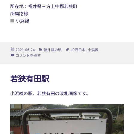
所在地：福井県三方上中郡若狭町
所属路線
■
小浜線
投
カ
タ
2021-06-24
福井県の駅
JR西日本
,
小浜線
稿
テ
グ
大鳥羽駅 に
コメントを残す
日:
ゴ
リ
ー
若狭有田駅
小浜線の駅、若狭有田の改札画像です。