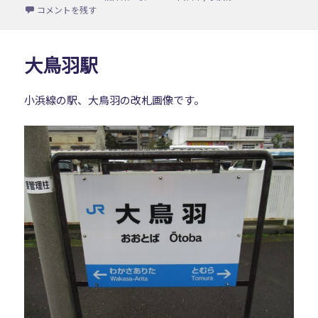
稿
テ
グ
十村駅 に
コメントを残す
日:
ゴ
リ
ー
大鳥羽駅
小浜線の駅、大鳥羽の改札画像です。