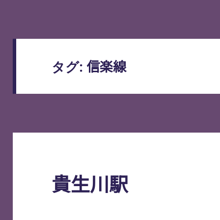
信楽線
タグ:
貴生川駅