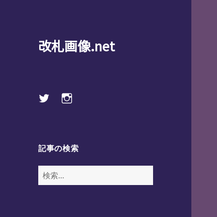
改札画像.net
Twitter
instagram
記事の検索
検
索: