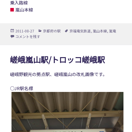
乗入路線
■
嵐山本線
投
カ
タ
2011-08-27
京都府の駅
京福電気鉄道
,
嵐山本線
,
嵐電
稿
テ
グ
四条大宮駅 に
コメントを残す
日:
ゴ
リ
ー
嵯峨嵐山駅/トロッコ嵯峨駅
嵯峨野観光の拠点駅、嵯峨嵐山の改札画像です。
○JR駅名標