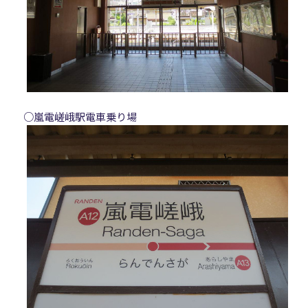
○嵐電嵯峨駅電車乗り場