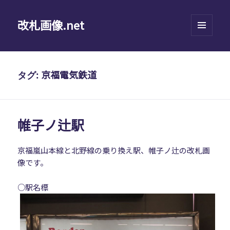
改札画像.net
メニュ
ーとウ
ィジェ
ット
京福電気鉄道
タグ:
帷子ノ辻駅
京福嵐山本線と北野線の乗り換え駅、帷子ノ辻の改札画
像です。
○駅名標