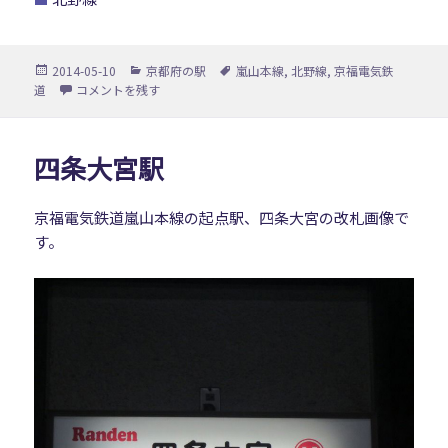
投
カ
タ
2014-05-10
京都府の駅
嵐山本線
,
北野線
,
京福電気鉄
稿
テ
グ
帷子ノ辻駅 に
道
コメントを残す
日:
ゴ
リ
ー
四条大宮駅
京福電気鉄道嵐山本線の起点駅、四条大宮の改札画像で
す。