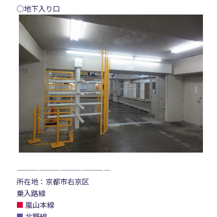
○地下入り口
—————————————
所在地：京都市右京区
乗入路線
■
嵐山本線
■
北野線