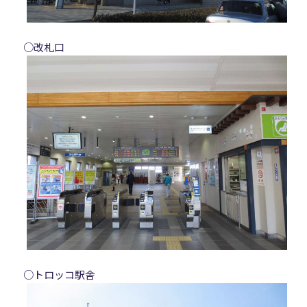
○改札口
○トロッコ駅舎