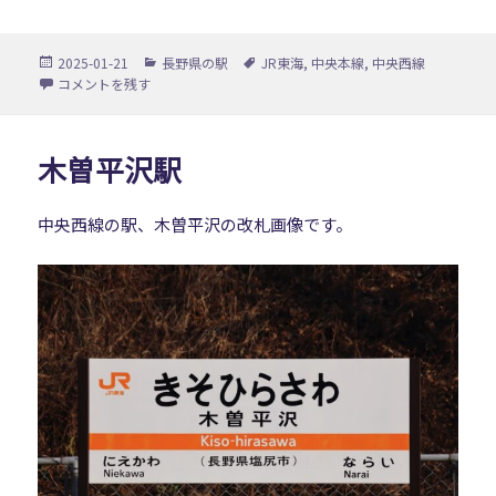
投
カ
タ
2025-01-21
長野県の駅
JR東海
,
中央本線
,
中央西線
稿
テ
グ
贄川駅 に
コメントを残す
日:
ゴ
リ
ー
木曽平沢駅
中央西線の駅、木曽平沢の改札画像です。