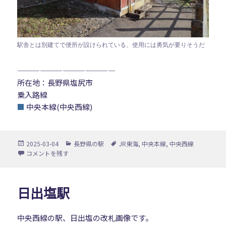
駅舎とは別建てで便所が設けられている、使用には勇気が要りそうだ
—————————————
所在地：長野県塩尻市
乗入路線
■
中央本線(中央西線)
投
カ
タ
2025-03-04
長野県の駅
JR東海
,
中央本線
,
中央西線
稿
テ
グ
洗馬駅 に
コメントを残す
日:
ゴ
リ
ー
日出塩駅
中央西線の駅、日出塩の改札画像です。