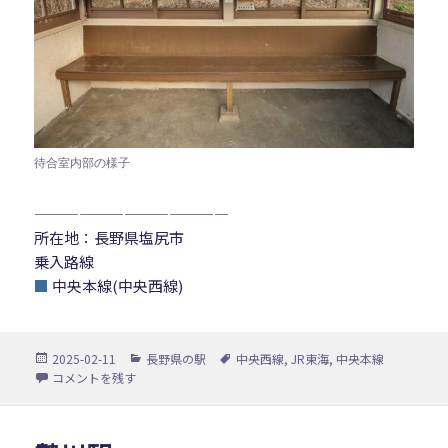
待合室内部の様子
—————————————
所在地：長野県塩尻市
乗入路線
■
中央本線(中央西線)
投
カ
タ
2025-02-11
長野県の駅
中央西線
,
JR東海
,
中央本線
稿
テ
グ
日出塩駅 に
コメントを残す
日:
ゴ
リ
ー