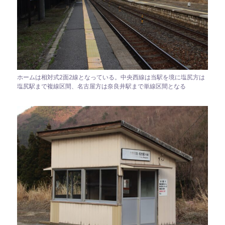
ホームは相対式2面2線となっている。中央西線は当駅を境に塩尻方は
塩尻駅まで複線区間、名古屋方は奈良井駅まで単線区間となる