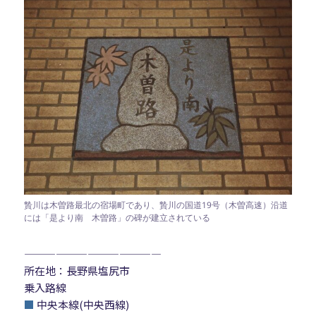
贄川は木曽路最北の宿場町であり、贄川の国道19号（木曽高速）沿道
には「是より南 木曽路」の碑が建立されている
—————————————
所在地：長野県塩尻市
乗入路線
■
中央本線(中央西線)