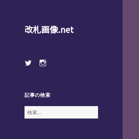
改札画像.net
Twitter
instagram
記事の検索
検
索: