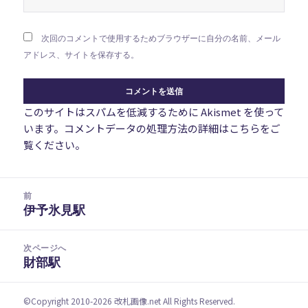
次回のコメントで使用するためブラウザーに自分の名前、メール
アドレス、サイトを保存する。
このサイトはスパムを低減するために Akismet を使って
います。
コメントデータの処理方法の詳細はこちらをご
覧ください
。
投
前
稿
伊予氷見駅
前
ナ
の
ビ
投
次ページへ
ゲ
稿:
財部駅
次
ー
の
シ
投
ョ
©Copyright 2010-2026
改札画像.net
All Rights Reserved.