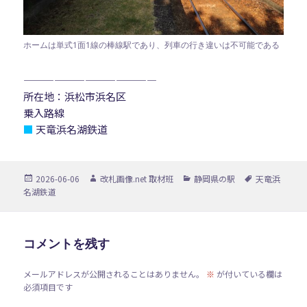
ホームは単式1面1線の棒線駅であり、列車の行き違いは不可能である
—————————————
所在地：浜松市浜名区
乗入路線
■
天竜浜名湖鉄道
投
作
カ
タ
2026-06-06
改札画像.net 取材班
静岡県の駅
天竜浜
稿
成
テ
グ
名湖鉄道
日:
者
ゴ
リ
ー
コメントを残す
メールアドレスが公開されることはありません。
※
が付いている欄は
必須項目です