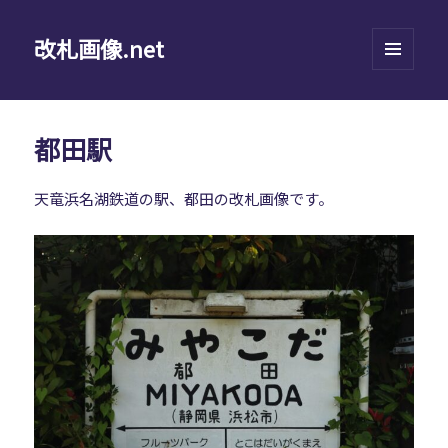
改札画像.net
メニュ
ーとウ
ィジェ
ット
都田駅
天竜浜名湖鉄道の駅、都田の改札画像です。