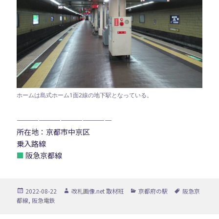
ホームは島式ホーム1面2線の地下駅となっている。
—————————————
所在地：京都市中京区
乗入路線
■
阪急京都線
投
作
カ
タ
2022-08-22
改札画像.net 取材班
京都府の駅
阪急京
稿
成
テ
グ
都線
,
阪急電鉄
日:
者
ゴ
リ