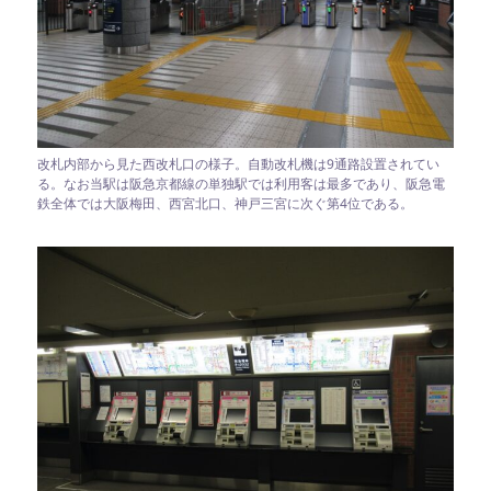
改札内部から見た西改札口の様子。自動改札機は9通路設置されてい
る。なお当駅は阪急京都線の単独駅では利用客は最多であり、阪急電
鉄全体では大阪梅田、西宮北口、神戸三宮に次ぐ第4位である。