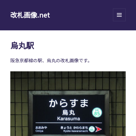
改札画像.net
メニュ
ーとウ
ィジェ
ット
烏丸駅
阪急京都線の駅、烏丸の改札画像です。