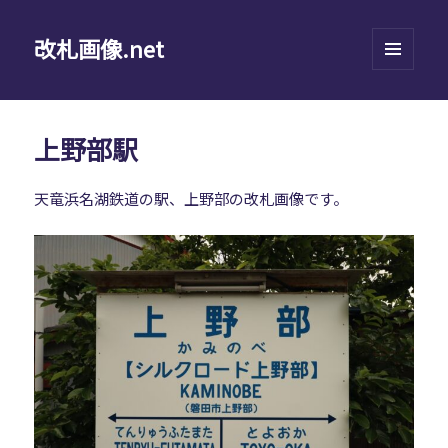
改札画像.net
メニュ
ーとウ
ィジェ
ット
上野部駅
天竜浜名湖鉄道の駅、上野部の改札画像です。