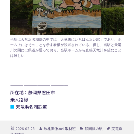
当駅は天竜浜名湖線の中では「天竜川にいちばん近い駅」であり、ホ
ーム上にはそのことを示す看板が設置されている。但し、当駅と天竜
川の間には県道が通っており、当駅ホームから直接天竜川を望むこと
は難しい
—————————————
所在地：静岡県磐田市
乗入路線
■
天竜浜名湖鉄道
投
作
カ
タ
2026-02-28
改札画像.net 取材班
静岡県の駅
天竜浜
稿
成
テ
グ