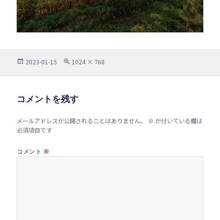
投
フ
2023-01-15
1024 × 768
稿
ル
日:
サ
イ
ズ
コメントを残す
メールアドレスが公開されることはありません。
※
が付いている欄は
必須項目です
※
コメント