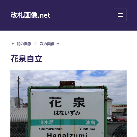
改札画像.net
メニュ
ーとウ
ィジェ
ット
前の画像
次の画像
花泉自立