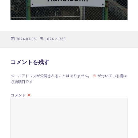
投
フ
2024-03-06
1024 × 768
稿
ル
日:
サ
イ
ズ
コメントを残す
メールアドレスが公開されることはありません。
※
が付いている欄は
必須項目です
※
コメント