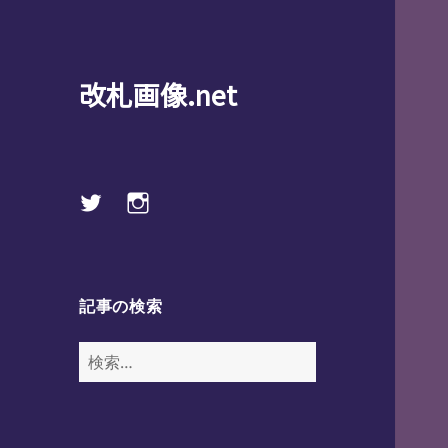
改札画像.net
Twitter
instagram
記事の検索
検
索: