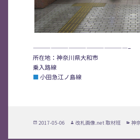
————————————————–
所在地：神奈川県大和市
乗入路線
■
小田急江ノ島線
投
作
カ
2017-05-06
改札画像.net 取材班
神
稿
成
テ
日:
者
ゴ