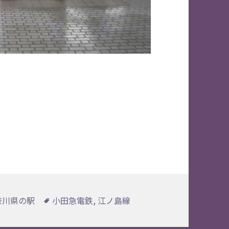
タ
奈川県の駅
小田急電鉄
,
江ノ島線
グ