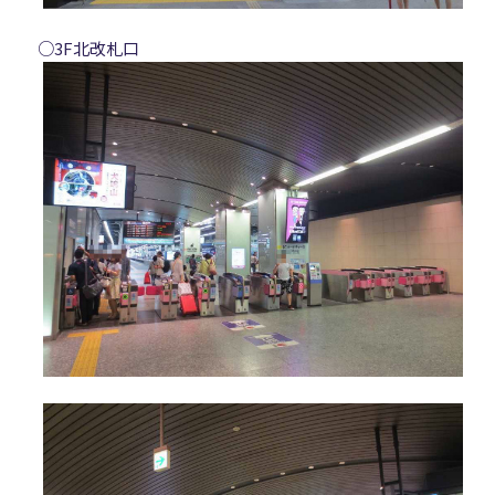
○3F北改札口