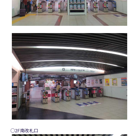
○2F南改札口