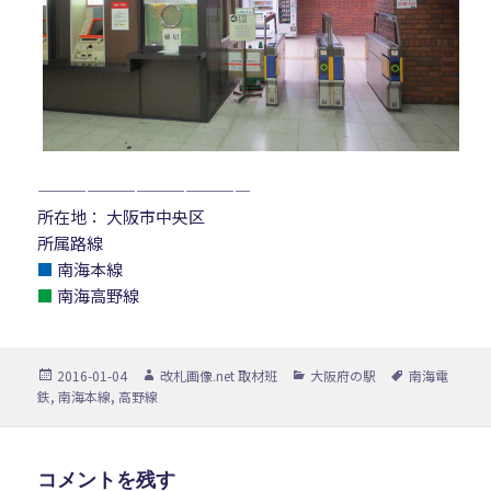
—————————————
所在地： 大阪市中央区
所属路線
■
南海本線
■
南海高野線
投
作
カ
タ
2016-01-04
改札画像.net 取材班
大阪府の駅
南海電
稿
成
テ
グ
鉄
,
南海本線
,
高野線
日:
者
ゴ
リ
ー
コメントを残す