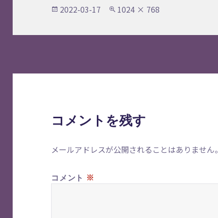
投
フ
2022-03-17
1024 × 768
稿
ル
日:
サ
イ
ズ
コメントを残す
メールアドレスが公開されることはありません
※
コメント