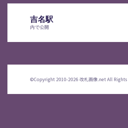
投
稿
吉名駅
ナ
内で公開
ビ
ゲ
ー
シ
ョ
ン
©Copyright 2010-2026
改札画像.net
All Rights