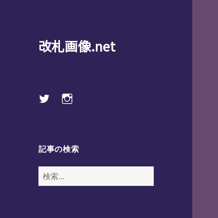
改札画像.net
Twitter
instagram
記事の検索
検
索: